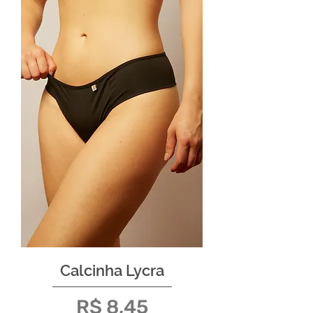
Calcinha Lycra
Preço
R$ 8,45