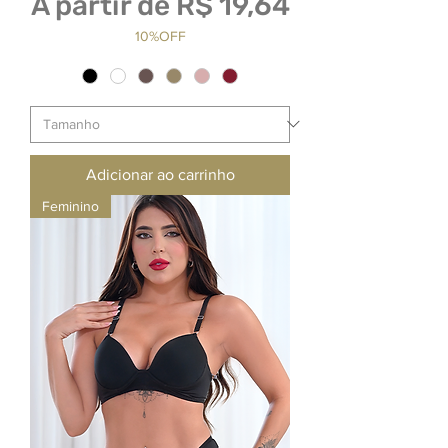
Preço promocional
A partir de
R$ 19,64
10%OFF
Adicionar ao carrinho
Feminino