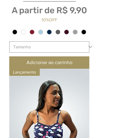
Preço promocional
A partir de
R$ 9,90
10%OFF
Adicionar ao carrinho
Lançamento