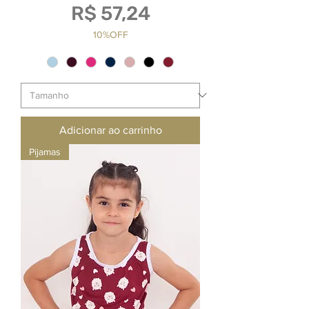
Preço
R$ 57,24
10%OFF
Adicionar ao carrinho
Pijamas