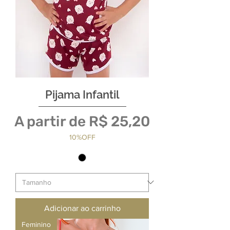
Pijama Infantil
Preço promocional
A partir de
R$ 25,20
10%OFF
Adicionar ao carrinho
Feminino