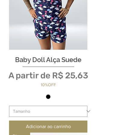
Baby Doll Alça Suede
Preço promocional
A partir de
R$ 25,63
10%OFF
Adicionar ao carrinho