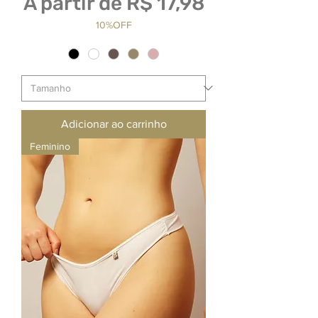
Preço promocional
A partir de
R$ 17,98
10%OFF
Adicionar ao carrinho
Feminino