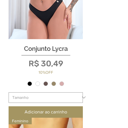
Conjunto Lycra
Preço
R$ 30,49
10%OFF
Adicionar ao carrinho
Feminino