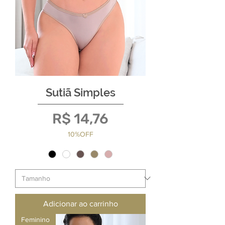
Sutiã Simples
Preço
R$ 14,76
10%OFF
Adicionar ao carrinho
Feminino