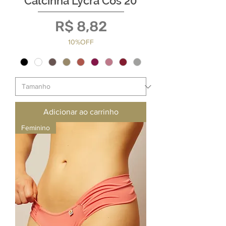
Calcinha Lycra Cós 20
Preço
R$ 8,82
10%OFF
Adicionar ao carrinho
Feminino