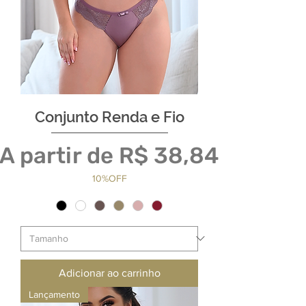
Conjunto Renda e Fio
Preço promocional
A partir de
R$ 38,84
10%OFF
Adicionar ao carrinho
Lançamento